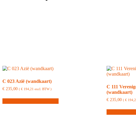
C 023 Azië (wandkaart)
C 111 Verenig
€
235,00
(
€
194,21
excl. BTW )
(wandkaart)
€
235,00
(
€
194,
Toevoegen aan winkelwagen
Toevoegen aan