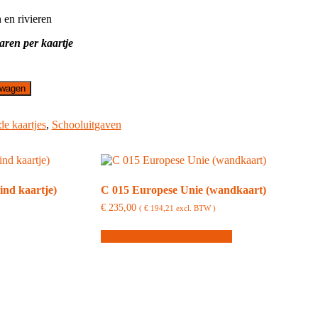
 en rivieren
ren per kaartje
lwagen
de kaartjes
,
Schooluitgaven
ind kaartje)
C 015 Europese Unie (wandkaart)
€
235,00
(
€
194,21
excl. BTW )
Toevoegen aan winkelwagen