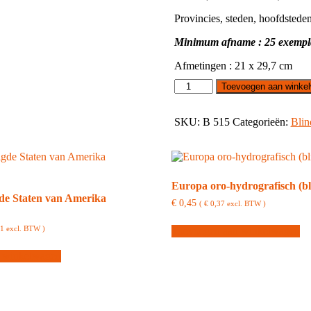
Provincies, steden, hoofdsteden
Minimum afname : 25 exempla
Afmetingen : 21 x 29,7 cm
Vlaanderen
Toevoegen aan winke
(blind
kaartje)
aantal
SKU:
B 515
Categorieën:
Blin
Europa oro-hydrografisch (bl
de Staten van Amerika
€
0,45
(
€
0,37
excl. BTW )
21
excl. BTW )
Toevoegen aan winkelwagen
 winkelwagen